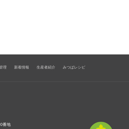
管理
新着情報
生産者紹介
みつばレシピ
90番地