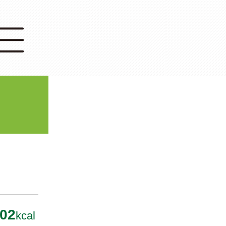
02
kcal