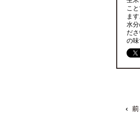
こと
ます
水分
ださ
の味