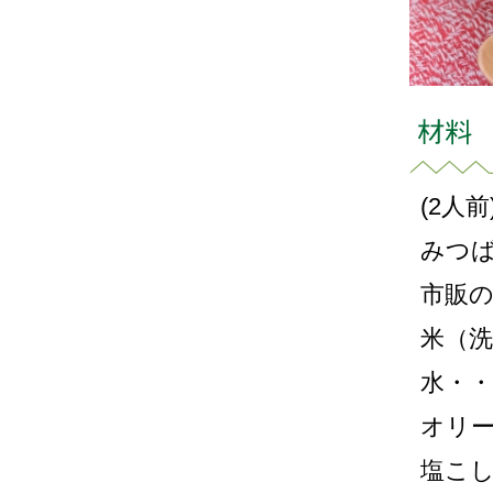
(2人前
みつば
市販
米（洗
水・・・
オリー
塩こ