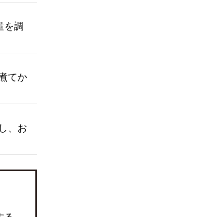
量を調
煮てか
し、お
する