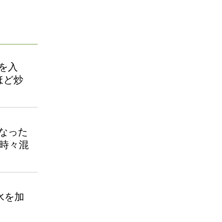
を入
ほど炒
なった
て時々混
水を加