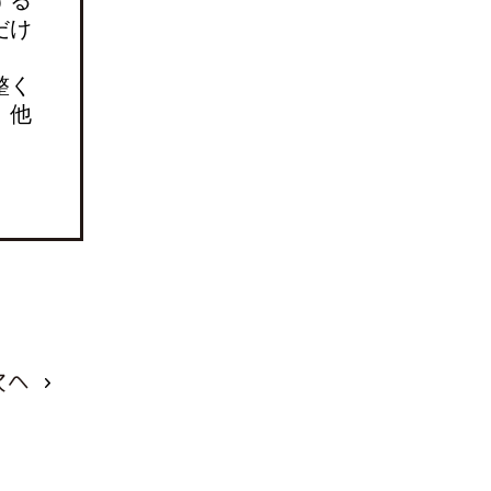
だけ
整く
、他